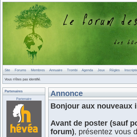
Site
Forums
Membres
Annuaire
Trombi
Agenda
Jeux
Règles
Inscripti
Vous n'êtes pas identifié.
Partenaires
Annonce
Partenaire
Bonjour aux nouveaux in
Avant de poster (sauf p
forum)
, présentez vous 