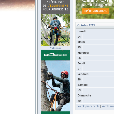
Octobre 2022
Lundi
24
Mardi
25
Partenaire
Mercredi
26
Jeudi
27
Vendredi
28
Samedi
29
Dimanche
30
Week précédente
|
Week sui