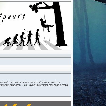
ations". Si vous avez des soucis, n'hésitez pas à me
n (grimpeur, bûcheron ... etc) avec un premier message sympa