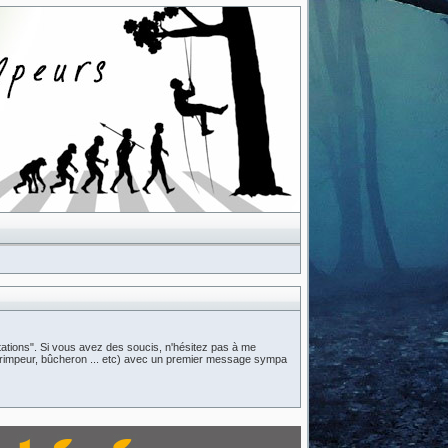
ations". Si vous avez des soucis, n'hésitez pas à me
n (grimpeur, bûcheron ... etc) avec un premier message sympa