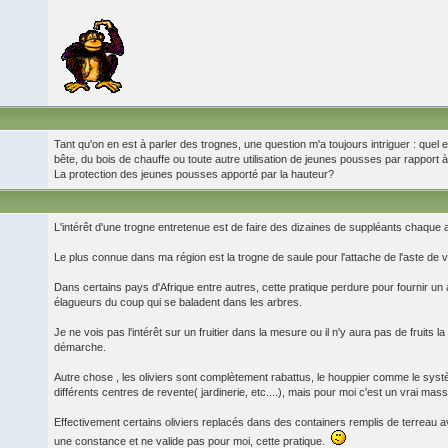
Tant qu'on en est à parler des trognes, une question m'a toujours intriguer : quel e
bête, du bois de chauffe ou toute autre utilisation de jeunes pousses par rapport
La protection des jeunes pousses apporté par la hauteur?
L'intérêt d'une trogne entretenue est de faire des dizaines de suppléants chaque an
Le plus connue dans ma région est la trogne de saule pour l'attache de l'aste de vi
Dans certains pays d'Afrique entre autres, cette pratique perdure pour fournir un 
élagueurs du coup qui se baladent dans les arbres.
Je ne vois pas l'intérêt sur un fruitier dans la mesure ou il n'y aura pas de fruits 
démarche.
Autre chose , les oliviers sont complètement rabattus, le houppier comme le systè
différents centres de revente( jardinerie, etc....), mais pour moi c'est un vrai mas
Effectivement certains oliviers replacés dans des containers remplis de terreau ave
une constance et ne valide pas pour moi, cette pratique.