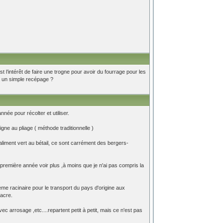
st l’intérêt de faire une trogne pour avoir du fourrage pour les
 à un simple recépage ?
née pour récolter et utiliser.
gne au pliage ( méthode traditionnelle )
aliment vert au bétail, ce sont carrément des bergers-
la première année voir plus ,à moins que je n'ai pas compris la
me racinaire pour le transport du pays d'origine aux
sacre.
c arrosage ,etc....repartent petit à petit, mais ce n'est pas