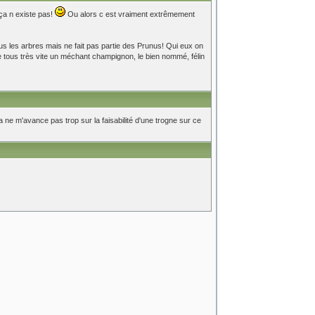
 ça n existe pas!
Ou alors c est vraiment extrêmement
tous les arbres mais ne fait pas partie des Prunus! Qui eux on
e tous très vite un méchant champignon, le bien nommé, félin
a ne m'avance pas trop sur la faisabilité d'une trogne sur ce