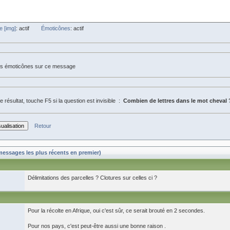
e [img]
: actif
Émoticônes
: actif
les émoticônes sur ce message
 le résultat, touche F5 si la question est invisible :
Combien de lettres dans le mot cheval 
Retour
essages les plus récents en premier)
Délimitations des parcelles ? Clotures sur celles ci ?
Pour la récolte en Afrique, oui c'est sûr, ce serait brouté en 2 secondes.
Pour nos pays, c'est peut-être aussi une bonne raison .