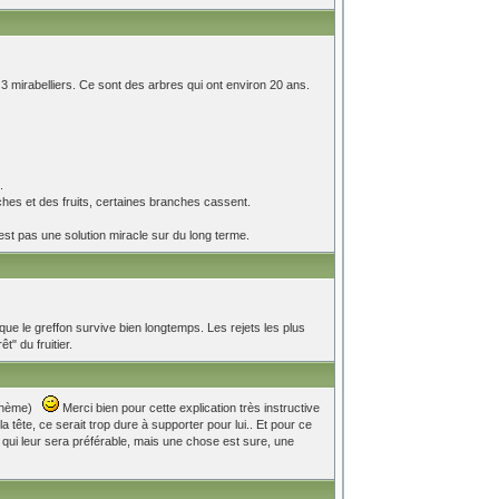
 3 mirabelliers. Ce sont des arbres qui ont environ 20 ans.
.
ches et des fruits, certaines branches cassent.
'est pas une solution miracle sur du long terme.
r que le greffon survive bien longtemps. Les rejets les plus
t" du fruitier.
e thème)
Merci bien pour cette explication très instructive
 tête, ce serait trop dure à supporter pour lui.. Et pour ce
nt qui leur sera préférable, mais une chose est sure, une