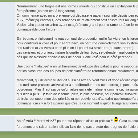
Normalement, une trogne est une forme culturale qui constitue un capital pour le p
être pérenne (en bon état à long terme).
On commence avec un arbre jeune qui dépasse le gabarit souhaité depuis peu et on l
au(x) même(s) endroit(s) des branches de relativement petit calibre tout au long d
Vouloir faire ça sur un arbre ayant exagérément grandi pour le ramener à un form
dommageable pour l'arbre.
En résumé, on lui supprime tout son outil de production qui le fait vivre, on le for
pour continuer à vivre et pour se "refaire", on perturbe complètement son systèm
des racines et vis versa) et en plus on lui pourrit sa structure (au sens propre).
Les cerisiers et pruniers, malgré la qualité de leur bois, se défendent mal contre
dès qu'une blessure atteint le bois de coeur. Donc voilà pour le côté pérenne !
Une trogne "habituée" à un tel traitement développe des palliatifs pour le suppor
car les blessures des coupes de petit diamètre se referment assez rapidement, di
Maintenant, qui dit arbre fruitier dit aussi assez souvent fruits et donc récolte esp
Les cerisiers/ pruniers arriveraient à se débrouiller sous cette forme, je pense, é
bourgeons. Mais il faut savoir qu'un arbre qui a été malmené comme ça, n'a qu'un seu
qu'il n'en a plus ...): faire de la feuille, plein, le plus possible, pour pouvoir surv
de fruits est supprimée des priorités et ne redeviendra d'actualité que lorsque l'
dommage, car il y a fort à parier que c'est à ce moment là qu'on le jugera à nouv
Ah bé voilà !! Merci Vinz37 pour cette réponse claire et précise !!
C'est exactem
forcement une raison rationnelle au faite de ne pas croiser des trognes de fruitier