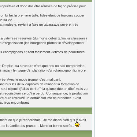
ropriétaire et donc doit être réalisée de façon précise pour
ui fait la première taille, l'idée étant de toujours couper
e sa vie.
at modeste, revient à faire un tabassage sévère, très
ce à vider ses réserves (du moins celles qu'on lui a laissées)
e d'organisation (les bourgeons pilotent le développement
 les champignons et sont facilement victimes de pourritures
ter. De plus, sa structure n'est que peu ou pas compromise
minuant le risque d'implantation d'un champignon lignivore.
érée. Avec le mode trogne, c'est mal parti.
tant tous les deux capables de relancer la formation de
l objectif (j'allais écrire "n'a qu'une idée en tête" mais vu
ivre et reconstituer ce qu'il a perdu. Conséquence, la production
arbre aura retrouvé un certain volume de branches. C'est
eau trop encombrant.
ent ce que je recherchais.. Je me disais bien qu'il y avait
s de la famille des prunus... Merci et bonne soirée..