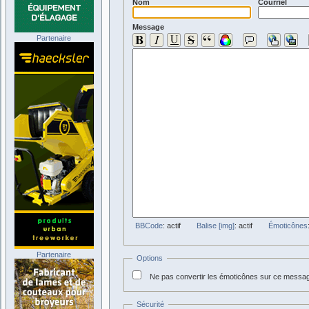
Nom
Courriel
Message
Partenaire
BBCode
: actif
Balise [img]
: actif
Émoticônes
Partenaire
Options
Ne pas convertir les émoticônes sur ce messa
Sécurité