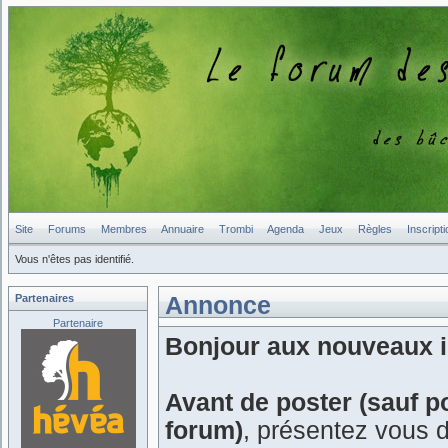
Site
Forums
Membres
Annuaire
Trombi
Agenda
Jeux
Règles
Inscripti
Vous n'êtes pas identifié.
Partenaires
Annonce
Partenaire
Bonjour aux nouveaux in
Avant de poster (sauf p
forum)
, présentez vous 