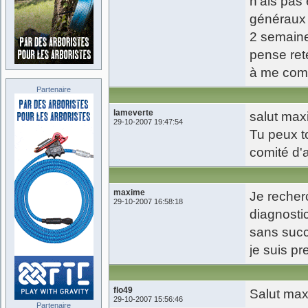
n'ais pas
généraux 
2 semaine
pense ret
à me com
Partenaire
lameverte
salut max
29-10-2007 19:47:54
Tu peux to
comité d'a
maxime
Je recherc
29-10-2007 16:58:18
diagnosti
sans succ
je suis 
flo49
Salut max
29-10-2007 15:56:46
Partenaire