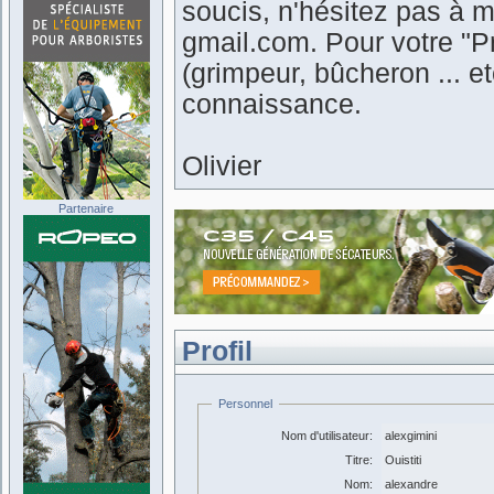
soucis, n'hésitez pas à m
gmail.com. Pour votre "Pr
(grimpeur, bûcheron ... 
connaissance.
Olivier
Partenaire
Profil
Personnel
Nom d'utilisateur:
alexgimini
Titre:
Ouistiti
Nom:
alexandre