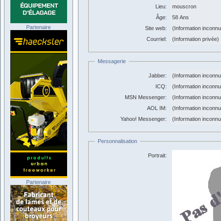
Lieu:
mouscron
Âge:
58 Ans
Partenaire
Site web:
(Information inconn
Courriel:
(Information privée)
Messagerie
Jabber:
(Information inconn
ICQ:
(Information inconn
MSN Messenger:
(Information inconn
AOL IM:
(Information inconn
Yahoo! Messenger:
(Information inconn
Personnalisation
Portrait:
Partenaire