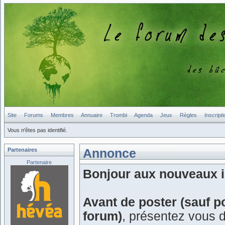
Site
Forums
Membres
Annuaire
Trombi
Agenda
Jeux
Règles
Inscripti
Vous n'êtes pas identifié.
Partenaires
Annonce
Partenaire
Bonjour aux nouveaux in
Avant de poster (sauf p
forum)
, présentez vous 