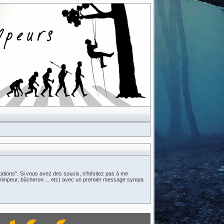
ations". Si vous avez des soucis, n'hésitez pas à me
n (grimpeur, bûcheron ... etc) avec un premier message sympa