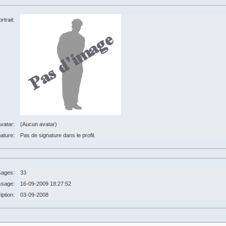
rtrait:
vatar:
(Aucun avatar)
ature:
Pas de signature dans le profil.
ages:
33
ssage:
16-09-2009 18:27:52
iption:
03-09-2008