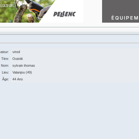
sateur:
vinsil
Titre:
Ouistiti
Nom:
sylvain thomas
Lieu:
Valanjou (49)
Âge:
44 Ans