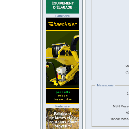
Partenaire
Sit
Co
Messagerie
J
Partenaire
MSN Messe
A
Yahoo! Mess