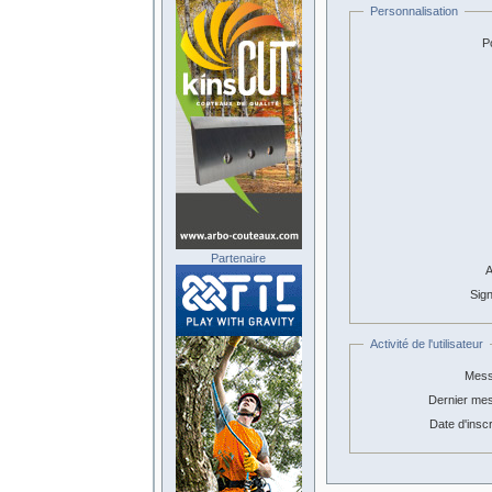
Personnalisation
Po
Partenaire
A
Sign
Activité de l'utilisateur
Mess
Dernier me
Date d'inscr