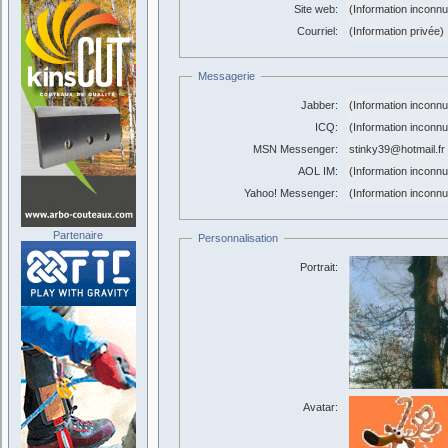
Site web:
(Information inconn
Courriel:
(Information privée)
Messagerie
Jabber:
(Information inconn
ICQ:
(Information inconn
MSN Messenger:
stinky39@hotmail.fr
AOL IM:
(Information inconn
Yahoo! Messenger:
(Information inconn
Partenaire
Personnalisation
Portrait:
Avatar: