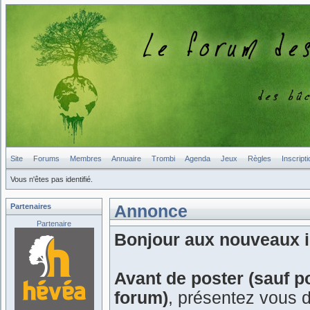
Site
Forums
Membres
Annuaire
Trombi
Agenda
Jeux
Règles
Inscripti
Vous n'êtes pas identifié.
Partenaires
Annonce
Partenaire
Bonjour aux nouveaux in
Avant de poster (sauf p
forum)
, présentez vous 