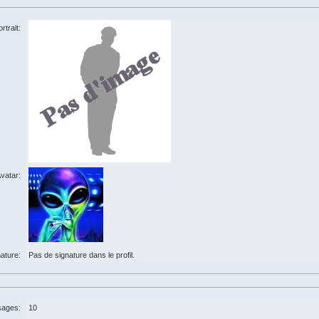
rtrait:
vatar:
ature:
Pas de signature dans le profil.
ages:
10