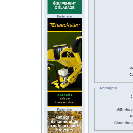
Partenaire
Sit
Co
Messagerie
J
Partenaire
MSN Messe
A
Yahoo! Mess