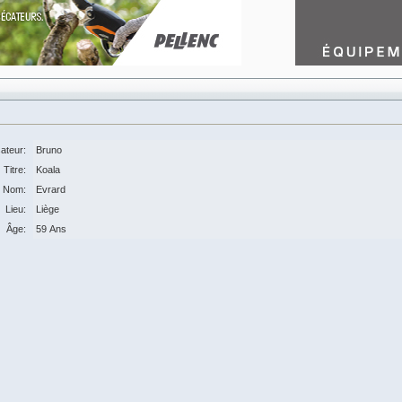
sateur:
Bruno
Titre:
Koala
Nom:
Evrard
Lieu:
Liège
Âge:
59 Ans