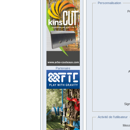
Personnalisation
Po
Partenaire
A
Sign
Activité de l'utilisateur
Mess