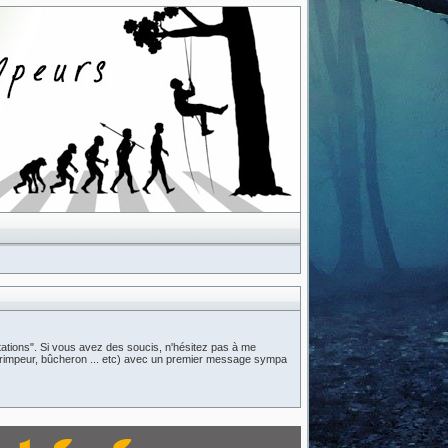
ations". Si vous avez des soucis, n'hésitez pas à me
n (grimpeur, bûcheron ... etc) avec un premier message sympa