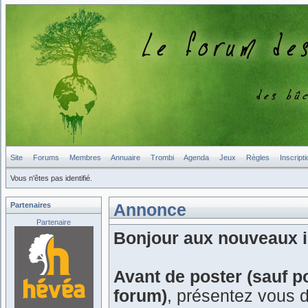
Site
Forums
Membres
Annuaire
Trombi
Agenda
Jeux
Règles
Inscripti
Vous n'êtes pas identifié.
Partenaires
Annonce
Partenaire
Bonjour aux nouveaux in
Avant de poster (sauf p
forum)
, présentez vous 