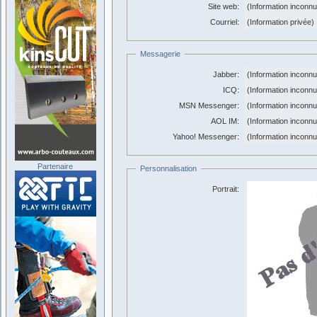
Site web:
(Information inconn
Courriel:
(Information privée)
Messagerie
Jabber:
(Information inconn
ICQ:
(Information inconn
MSN Messenger:
(Information inconn
AOL IM:
(Information inconn
Yahoo! Messenger:
(Information inconn
Partenaire
Personnalisation
Portrait: