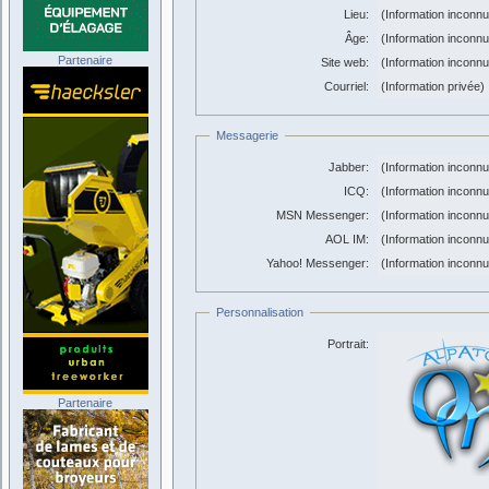
Lieu:
(Information inconn
Âge:
(Information inconn
Partenaire
Site web:
(Information inconn
Courriel:
(Information privée)
Messagerie
Jabber:
(Information inconn
ICQ:
(Information inconn
MSN Messenger:
(Information inconn
AOL IM:
(Information inconn
Yahoo! Messenger:
(Information inconn
Personnalisation
Portrait:
Partenaire