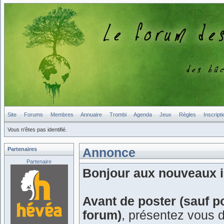
Site
Forums
Membres
Annuaire
Trombi
Agenda
Jeux
Règles
Inscripti
Vous n'êtes pas identifié.
Partenaires
Annonce
Partenaire
Bonjour aux nouveaux in
Avant de poster (sauf p
forum)
, présentez vous 