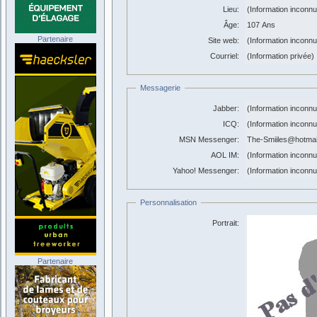
Lieu:
(Information inconn
Âge:
107 Ans
Partenaire
Site web:
(Information inconn
Courriel:
(Information privée)
Messagerie
Jabber:
(Information inconn
ICQ:
(Information inconn
MSN Messenger:
The-Smiiles@hotmail
AOL IM:
(Information inconn
Yahoo! Messenger:
(Information inconn
Personnalisation
Portrait:
Partenaire