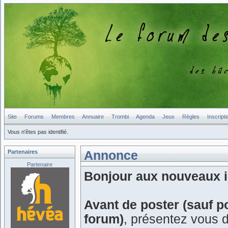
Site
Forums
Membres
Annuaire
Trombi
Agenda
Jeux
Règles
Inscripti
Vous n'êtes pas identifié.
Partenaires
Annonce
Partenaire
Bonjour aux nouveaux in
Avant de poster (sauf p
forum)
, présentez vous 