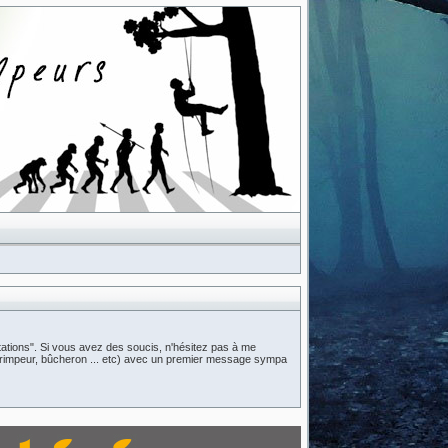
ations". Si vous avez des soucis, n'hésitez pas à me
n (grimpeur, bûcheron ... etc) avec un premier message sympa