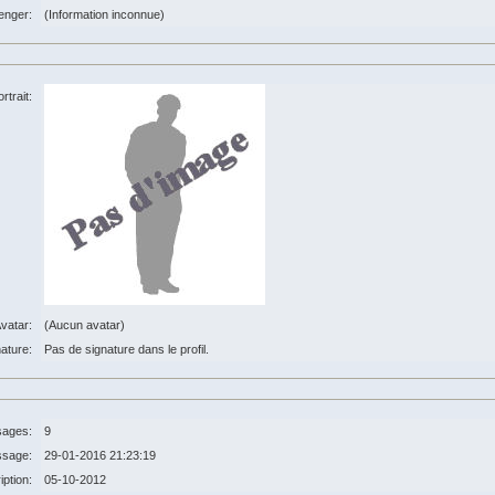
enger:
(Information inconnue)
rtrait:
vatar:
(Aucun avatar)
ature:
Pas de signature dans le profil.
ages:
9
ssage:
29-01-2016 21:23:19
iption:
05-10-2012