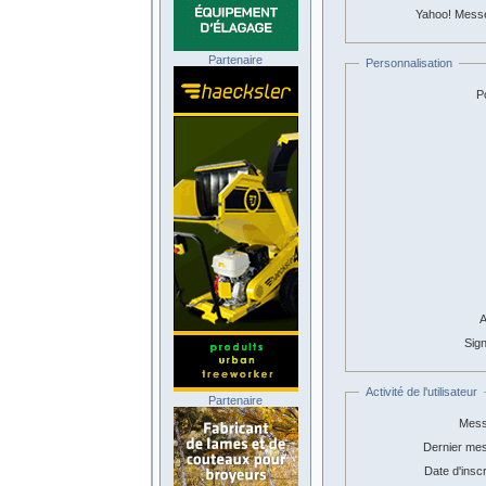
Yahoo! Mess
Partenaire
Personnalisation
Po
A
Sign
Activité de l'utilisateur
Partenaire
Mess
Dernier me
Date d'inscr