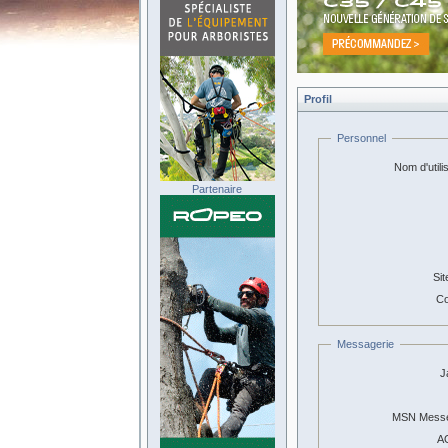
Profil
Personnel
Nom d'utili
Partenaire
Sit
Co
Messagerie
J
MSN Messe
A