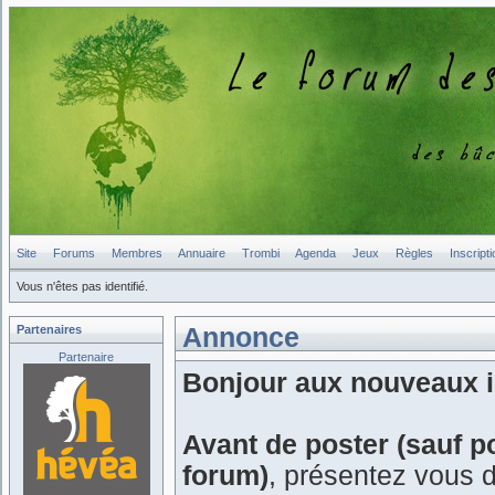
Site
Forums
Membres
Annuaire
Trombi
Agenda
Jeux
Règles
Inscripti
Vous n'êtes pas identifié.
Partenaires
Annonce
Partenaire
Bonjour aux nouveaux in
Avant de poster (sauf p
forum)
, présentez vous 