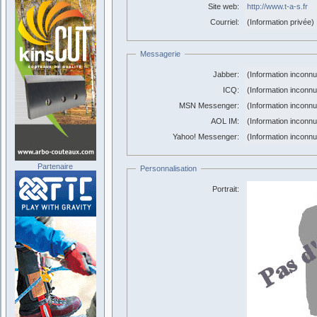
Site web:
http://www.t-a-s.fr
Courriel:
(Information privée)
Messagerie
Jabber:
(Information inconn
ICQ:
(Information inconn
MSN Messenger:
(Information inconn
AOL IM:
(Information inconn
Yahoo! Messenger:
(Information inconn
Partenaire
Personnalisation
Portrait: