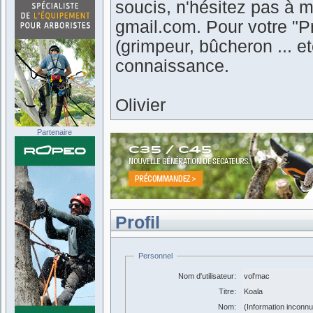
soucis, n'hésitez pas à m
gmail.com. Pour votre "Pr
(grimpeur, bûcheron ... 
connaissance.
Olivier
Partenaire
Profil
Personnel
Nom d'utilisateur:
vol'mac
Titre:
Koala
Nom:
(Information inconn