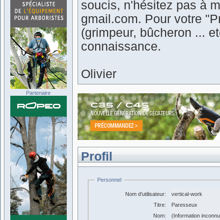
soucis, n'hésitez pas à m
gmail.com. Pour votre "Pr
(grimpeur, bûcheron ... 
connaissance.
Olivier
Partenaire
Profil
Personnel
Nom d'utilisateur:
vertical-work
Titre:
Paresseux
Nom:
(Information inconn