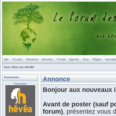
Site
Forums
Membres
Annuaire
Trombi
Agenda
Jeux
Règles
Inscripti
Vous n'êtes pas identifié.
Partenaires
Annonce
Partenaire
Bonjour aux nouveaux in
Avant de poster (sauf p
forum)
, présentez vous 