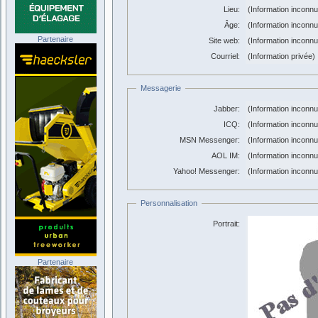
Lieu:
(Information inconn
Âge:
(Information inconn
Partenaire
Site web:
(Information inconn
Courriel:
(Information privée)
Messagerie
Jabber:
(Information inconn
ICQ:
(Information inconn
MSN Messenger:
(Information inconn
AOL IM:
(Information inconn
Yahoo! Messenger:
(Information inconn
Personnalisation
Portrait:
Partenaire