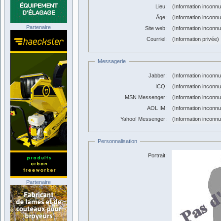
Lieu:
(Information inconn
Âge:
(Information inconn
Partenaire
Site web:
(Information inconn
Courriel:
(Information privée)
Messagerie
Jabber:
(Information inconn
ICQ:
(Information inconn
MSN Messenger:
(Information inconn
AOL IM:
(Information inconn
Yahoo! Messenger:
(Information inconn
Personnalisation
Portrait:
Partenaire