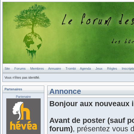
Site
Forums
Membres
Annuaire
Trombi
Agenda
Jeux
Règles
Inscripti
Vous n'êtes pas identifié.
Partenaires
Annonce
Partenaire
Bonjour aux nouveaux in
Avant de poster (sauf p
forum)
, présentez vous 