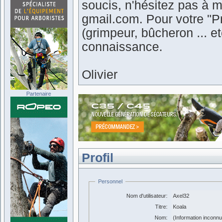
soucis, n'hésitez pas à m
gmail.com. Pour votre "Pr
(grimpeur, bûcheron ... 
connaissance.
Olivier
Partenaire
Profil
Personnel
Nom d'utilisateur:
Axel32
Titre:
Koala
Nom:
(Information inconn