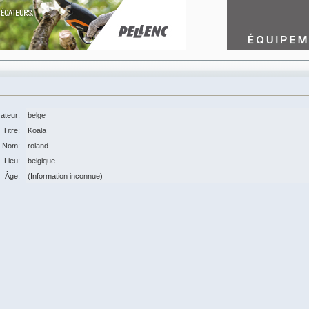
sateur:
belge
Titre:
Koala
Nom:
roland
Lieu:
belgique
Âge:
(Information inconnue)