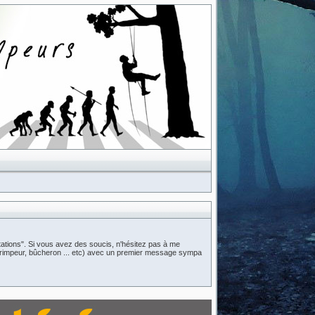
ations". Si vous avez des soucis, n'hésitez pas à me
n (grimpeur, bûcheron ... etc) avec un premier message sympa