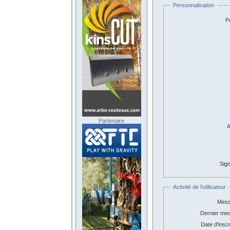
Personnalisation
Po
Partenaire
A
Sign
Activité de l'utilisateur
Mess
Dernier me
Date d'inscr