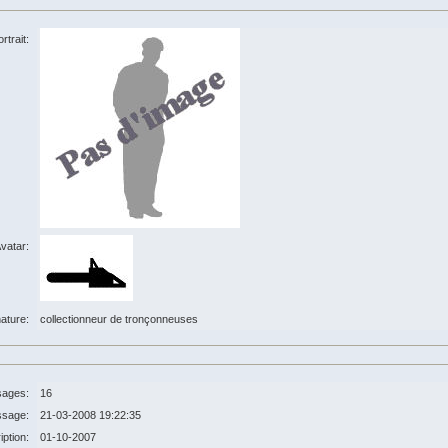
rtrait:
vatar:
ature:
collectionneur de tronçonneuses
ages:
16
ssage:
21-03-2008 19:22:35
iption:
01-10-2007