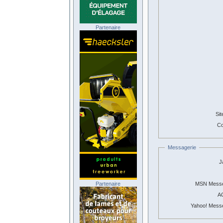
Partenaire
Sit
Co
Messagerie
J
Partenaire
MSN Messe
A
Yahoo! Mess