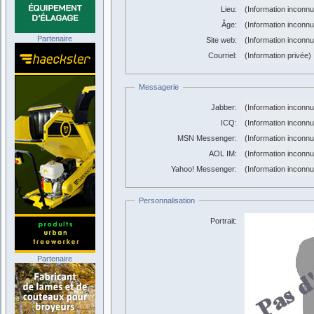
Lieu:
(Information inconn
Âge:
(Information inconn
Partenaire
Site web:
(Information inconn
Courriel:
(Information privée)
Messagerie
Jabber:
(Information inconn
ICQ:
(Information inconn
MSN Messenger:
(Information inconn
AOL IM:
(Information inconn
Yahoo! Messenger:
(Information inconn
Personnalisation
Portrait:
Partenaire