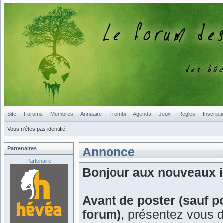
Site
Forums
Membres
Annuaire
Trombi
Agenda
Jeux
Règles
Inscripti
Vous n'êtes pas identifié.
Partenaires
Annonce
Partenaire
Bonjour aux nouveaux in
Avant de poster (sauf p
forum)
, présentez vous 