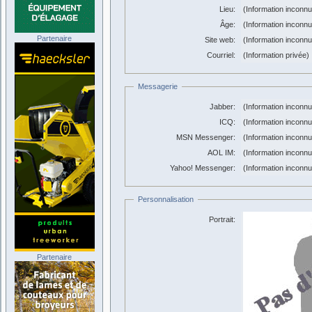
Lieu:
(Information inconn
Âge:
(Information inconn
Partenaire
Site web:
(Information inconn
Courriel:
(Information privée)
Messagerie
Jabber:
(Information inconn
ICQ:
(Information inconn
MSN Messenger:
(Information inconn
AOL IM:
(Information inconn
Yahoo! Messenger:
(Information inconn
Personnalisation
Portrait:
Partenaire