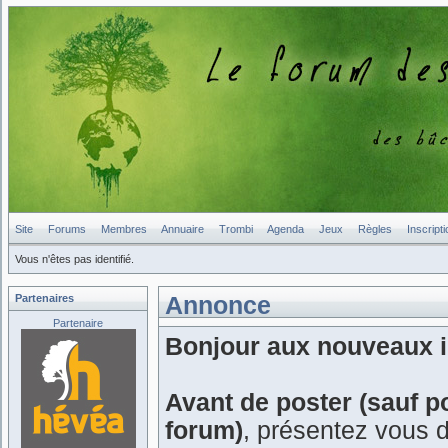
Site
Forums
Membres
Annuaire
Trombi
Agenda
Jeux
Règles
Inscripti
Vous n'êtes pas identifié.
Partenaires
Annonce
Partenaire
Bonjour aux nouveaux in
Avant de poster (sauf p
forum)
, présentez vous 