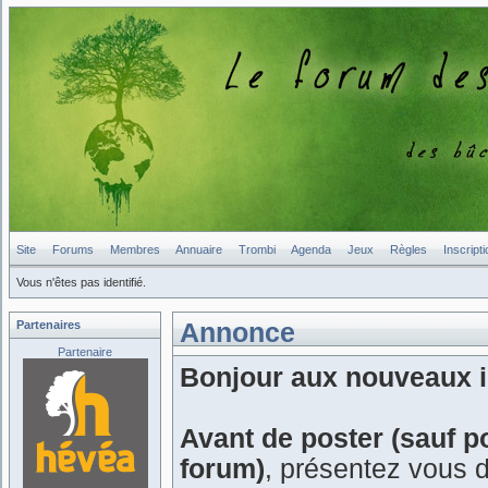
Site
Forums
Membres
Annuaire
Trombi
Agenda
Jeux
Règles
Inscripti
Vous n'êtes pas identifié.
Partenaires
Annonce
Partenaire
Bonjour aux nouveaux in
Avant de poster (sauf p
forum)
, présentez vous 