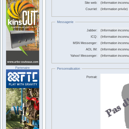
Site web:
(Information inconn
Courriel:
(Information privée)
Messagerie
Jabber:
(Information inconn
ICQ:
(Information inconn
MSN Messenger:
(Information inconn
AOL IM:
(Information inconn
Yahoo! Messenger:
(Information inconn
Partenaire
Personnalisation
Portrait: