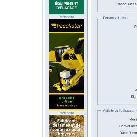
Yahoo! Mess
Partenaire
Personnalisation
Po
A
Sign
Activité de l'utilisateur
Partenaire
Mess
Dernier me
Date d'inscr