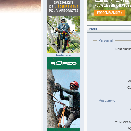
Profil
Personnel
Nom d'utili
Partenaire
Sit
Co
Messagerie
J
MSN Messe
A