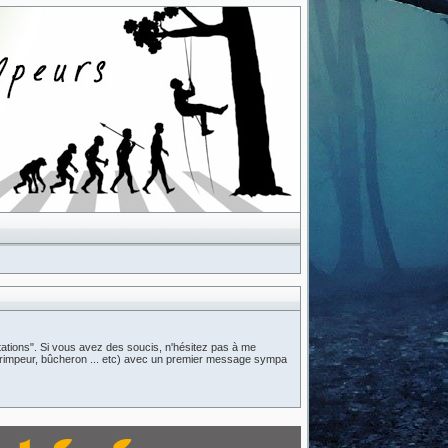
ations". Si vous avez des soucis, n'hésitez pas à me
n (grimpeur, bûcheron ... etc) avec un premier message sympa