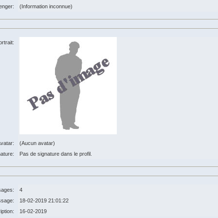
enger:
(Information inconnue)
rtrait:
vatar:
(Aucun avatar)
ature:
Pas de signature dans le profil.
ages:
4
ssage:
18-02-2019 21:01:22
iption:
16-02-2019