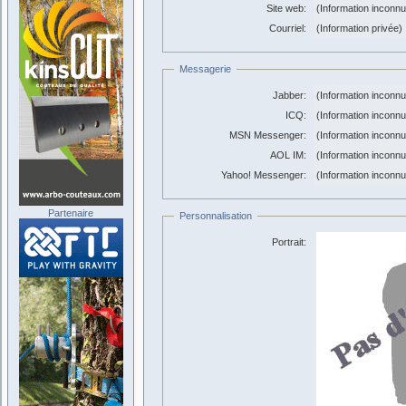
Site web:
(Information inconn
Courriel:
(Information privée)
Messagerie
Jabber:
(Information inconn
ICQ:
(Information inconn
MSN Messenger:
(Information inconn
AOL IM:
(Information inconn
Yahoo! Messenger:
(Information inconn
Partenaire
Personnalisation
Portrait: