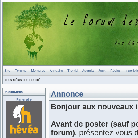
Site
Forums
Membres
Annuaire
Trombi
Agenda
Jeux
Règles
Inscripti
Vous n'êtes pas identifié.
Partenaires
Annonce
Partenaire
Bonjour aux nouveaux in
Avant de poster (sauf p
forum)
, présentez vous 