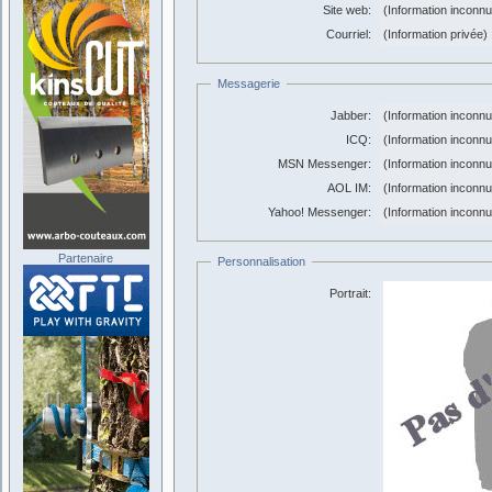
Site web:
(Information inconn
Courriel:
(Information privée)
Messagerie
Jabber:
(Information inconn
ICQ:
(Information inconn
MSN Messenger:
(Information inconn
AOL IM:
(Information inconn
Yahoo! Messenger:
(Information inconn
Partenaire
Personnalisation
Portrait: