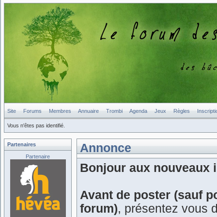
Site
Forums
Membres
Annuaire
Trombi
Agenda
Jeux
Règles
Inscripti
Vous n'êtes pas identifié.
Partenaires
Annonce
Partenaire
Bonjour aux nouveaux in
Avant de poster (sauf p
forum)
, présentez vous 