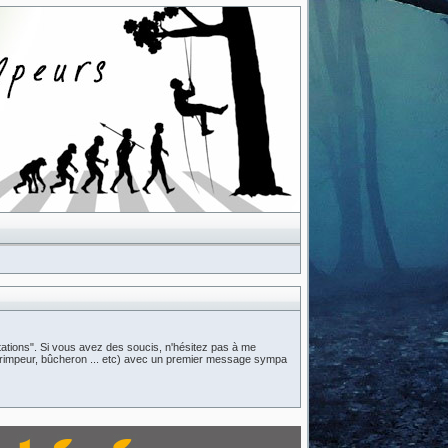
ations". Si vous avez des soucis, n'hésitez pas à me
n (grimpeur, bûcheron ... etc) avec un premier message sympa