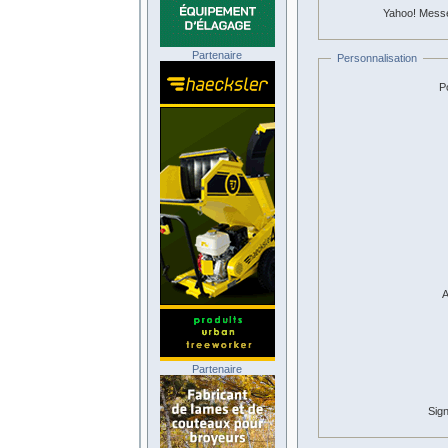
Yahoo! Mess
Partenaire
Personnalisation
Po
A
Partenaire
Sign