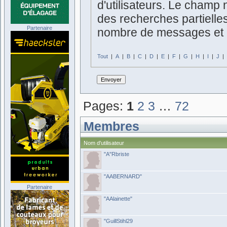
d'utilisateurs. Le champ n
des recherches partielles.
Partenaire
nombre de messages et e
Tout
|
A
|
B
|
C
|
D
|
E
|
F
|
G
|
H
|
I
|
J
|
Pages:
1
2
3
…
72
Membres
Nom d'utilisateur
"A"Rbriste
"AABERNARD"
Partenaire
"AAlainette"
"GuillStihl29