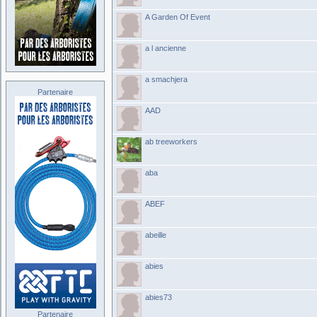
A Garden Of Event
a l ancienne
a smachjera
Partenaire
AAD
ab treeworkers
aba
ABEF
abeille
abies
abies73
Partenaire