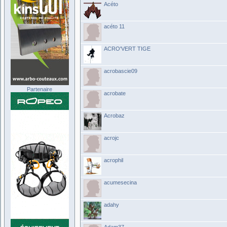
Acéto
acéto 11
ACRO'VERT TIGE
acrobascie09
Partenaire
acrobate
Acrobaz
acrojc
acrophil
acumesecina
adahy