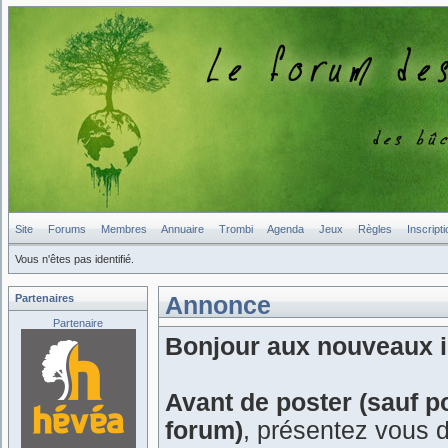
Site
Forums
Membres
Annuaire
Trombi
Agenda
Jeux
Règles
Inscripti
Vous n'êtes pas identifié.
Partenaires
Annonce
Partenaire
Bonjour aux nouveaux in
Avant de poster (sauf p
forum)
, présentez vous 