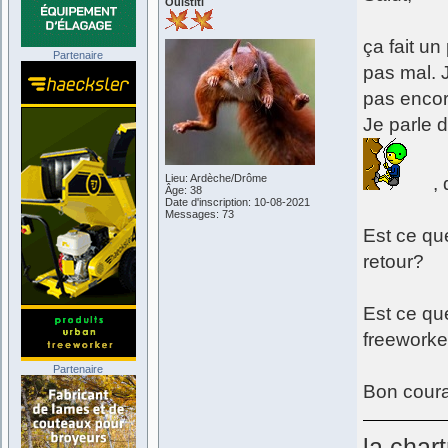
Ouistiti
ça fait un
Partenaire
pas mal. 
pas encor
Je parle 
Lieu: Ardèche/Drôme
, 
Âge: 38
Date d'inscription: 10-08-2021
Messages: 73
Est ce que
retour?
Est ce qu
freeworker
Partenaire
Bon coura
la char