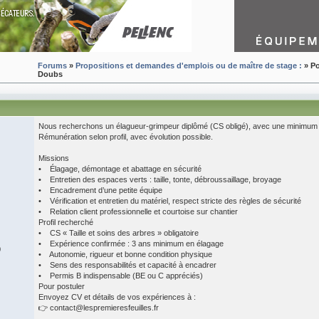
Forums
»
Propositions et demandes d'emplois ou de maître de stage :
» Po
Doubs
Nous recherchons un élagueur-grimpeur diplômé (CS obligé), avec une minimum 3
Rémunération selon profil, avec évolution possible.
Missions
• Élagage, démontage et abattage en sécurité
• Entretien des espaces verts : taille, tonte, débroussaillage, broyage
• Encadrement d’une petite équipe
• Vérification et entretien du matériel, respect stricte des règles de sécurité
• Relation client professionnelle et courtoise sur chantier
Profil recherché
• CS « Taille et soins des arbres » obligatoire
• Expérience confirmée : 3 ans minimum en élagage
0
• Autonomie, rigueur et bonne condition physique
• Sens des responsabilités et capacité à encadrer
• Permis B indispensable (BE ou C appréciés)
Pour postuler
Envoyez CV et détails de vos expériences à :
👉 contact@lespremieresfeuilles.fr