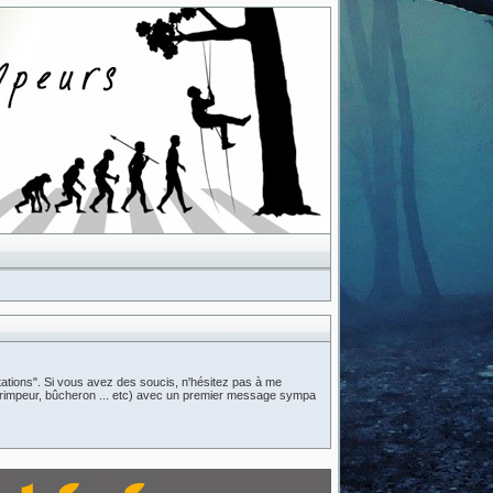
ations". Si vous avez des soucis, n'hésitez pas à me
n (grimpeur, bûcheron ... etc) avec un premier message sympa