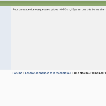
Pour un usage domestique avec guides 40–50 cm, l’Ego est une très bonne alterna
5
Forums
»
Les tronçonneuses et la mécanique :
» Une elec pour remplacer 