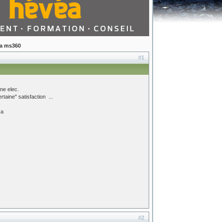
la ms360
#1
ne elec.
aine" satisfaction ...
ca
#2