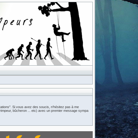
ations". Si vous avez des soucis, n'hésitez pas à me
n (grimpeur, bûcheron ... etc) avec un premier message sympa