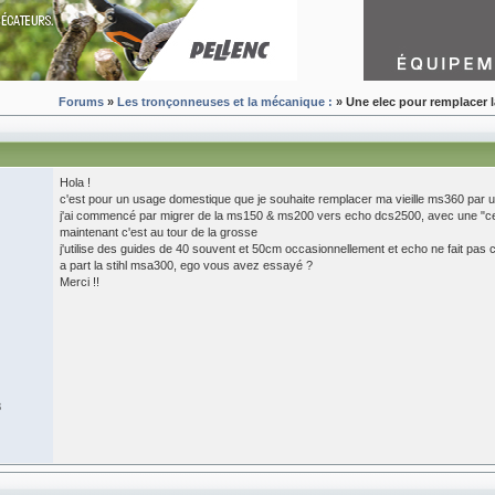
Forums
»
Les tronçonneuses et la mécanique :
» Une elec pour remplacer 
Hola !
c'est pour un usage domestique que je souhaite remplacer ma vieille ms360 par u
j'ai commencé par migrer de la ms150 & ms200 vers echo dcs2500, avec une "cert
maintenant c'est au tour de la grosse
j'utilise des guides de 40 souvent et 50cm occasionnellement et echo ne fait pas 
a part la stihl msa300, ego vous avez essayé ?
Merci !!
8