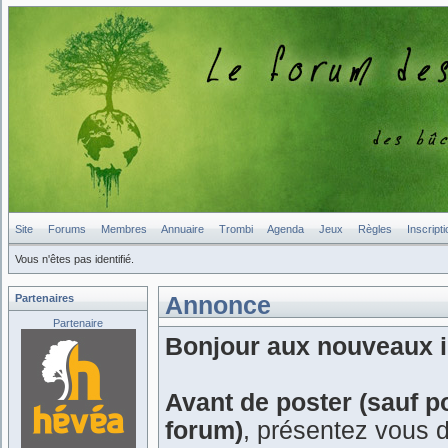
Site
Forums
Membres
Annuaire
Trombi
Agenda
Jeux
Règles
Inscripti
Vous n'êtes pas identifié.
Partenaires
Annonce
Partenaire
Bonjour aux nouveaux in
Avant de poster (sauf p
forum)
, présentez vous 