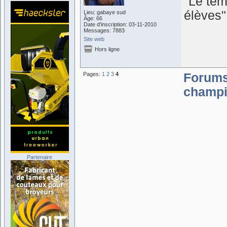
"Le tem
élèves
Lieu: gabaye sud
Âge: 66
Date d'inscription: 03-11-2010
Messages: 7883
Site web
Hors ligne
Pages:
1
2
3
4
Forum
champi
Partenaire