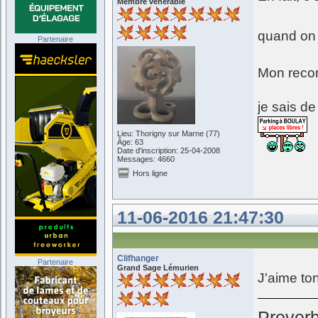
Membre vénérable
quand on 
Partenaire
Mon recor
je sais d
Lieu: Thorigny sur Marne (77)
Âge: 63
Date d'inscription: 25-04-2008
Messages: 4660
Hors ligne
11-06-2016 21:47:30
Clifhanger
Partenaire
Grand Sage Lémurien
J'aime to
Prover