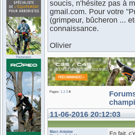
soucis, n'hésitez pas à m
gmail.com. Pour votre "Pr
(grimpeur, bûcheron ... 
connaissance.
Olivier
Partenaire
Pages:
1
2
3
4
Forum
champi
11-06-2016 20:12:03
Marc-Antoine
En fait, 