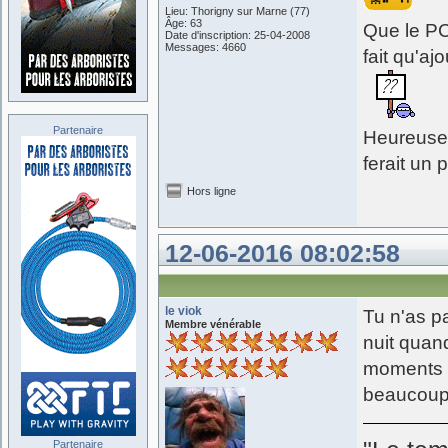
Lieu: Thorigny sur Marne (77)
Âge: 63
Que le PC
Date d'inscription: 25-04-2008
Messages: 4660
fait qu'ajo
Partenaire
Heureusem
ferait un p
Hors ligne
12-06-2016 08:02:58
le viok
Tu n'as pa
Membre vénérable
nuit quand
moments d
beaucoup
Partenaire