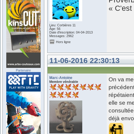
« C'est 
Lieu: Corbières 11
Âge: 56
Date d'inscription: 04-04-2013
Messages: 2962
Hors ligne
11-06-2016 22:30:13
Partenaire
Marc-Antoine
On va me 
Membre vénérable
précédente
répétaient
elle se m
consultée.
déjà envo