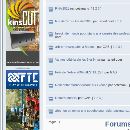
RNA 2011
par petitmanu
[
1
2
3
]
fête de l'arbre Gestel 2010
par rahed coet
[
1
2
]
besoin de monde pour stand a la journée des profess
coet
arbre remarquable à Baden...
par GAB
[
1
2
3
]
Vannes côté jardin les 8 et 9 mai
par rahed coet
Partenaire
Fête de l'Arbre 2009 GESTEL (56)
par GAB
Rencontre d'arboriculture sur Glénac
par petitmanu
Record Mondial
par GAB
[
1
2
3
]
allez, on en remet une couche pour aider petitmanu...
Pages:
1
Forum