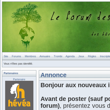
Site
Forums
Membres
Annuaire
Trombi
Agenda
Jeux
Règles
Inscripti
Vous n'êtes pas identifié.
Partenaires
Annonce
Partenaire
Bonjour aux nouveaux in
Avant de poster (sauf p
forum)
, présentez vous 