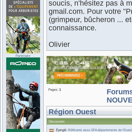
soucis, n'hésitez pas à m
gmail.com. Pour votre "Pr
(grimpeur, bûcheron ... 
connaissance.
Olivier
Partenaire
Pages:
1
Forum
NOUVE
Région Ouest
Discussion
Épinglé:
Référants asso SFA départements de l'Oues