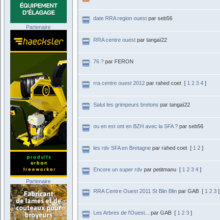
date RRA region ouest
par seb56
Partenaire
RRA centre ouest
par tangaï22
76 ?
par FERON
rra centre ouest 2012
par rahed coet
[
1
2
3
4
]
Salut les grimpeurs bretons
par tangaï22
ou en est ont en BZH avec la SFA ?
par seb56
les rdv SFA en Bretagne
par rahed coet
[
1
2
]
Encore un super rdv
par petitmanu
[
1
2
3
4
]
Partenaire
RRA Centre Ouest 2011 St Blin Blin
par GAB
[
1
2
3
]
Les Arbres de l'Ouest...
par GAB
[
1
2
3
]