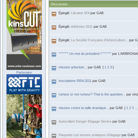
Discussion
Épinglé:
Librairie SFA
par GAB
Épinglé:
Adhésion 2011
par GAB
Épinglé:
La Société Française d'Arboriculture...
par 
°°°°°°°° Un mot du président !°°°°°°°°
par L'ARBRONA
mission arboriste...
par GAB
[
1
2
3
]
Partenaire
Inscriptions RRA 2011
par GAB
rumeur or not rumeur? That is the question...
par vin
mission contre la taille drastique...
par GAB
[
1
2
3
Autocollant Danger Elagage Sévère
par GAB
Plaquette Les bonnes pratiques d'élagage
par GAB