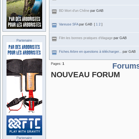
BD Mort d'un Chêne
par GAB
Vareuse SFA
par GAB
[
1
2
]
Film les bonnes pratiques d'élagage
par GAB
Partenaire
Fiches Arbre en questions à télécharger...
par GAB
Pages:
1
Forum
NOUVEAU FORUM
Partenaire