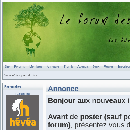
Site
Forums
Membres
Annuaire
Trombi
Agenda
Jeux
Règles
Inscripti
Vous n'êtes pas identifié.
Partenaires
Annonce
Partenaire
Bonjour aux nouveaux in
Avant de poster (sauf p
forum)
, présentez vous 