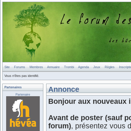
Site
Forums
Membres
Annuaire
Trombi
Agenda
Jeux
Règles
Inscripti
Vous n'êtes pas identifié.
Partenaires
Annonce
Partenaire
Bonjour aux nouveaux in
Avant de poster (sauf p
forum)
, présentez vous 