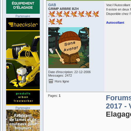
GAB
Voici l'Autocolla
GRIMP ARBRE BZH
Il existe en deux 
Disponible chez l
Partenaire
Autocollant
Date d'inscription: 22-12-2006
Messages: 2472
Hors ligne
Pages:
1
Forum
2017 -
Partenaire
Elagag