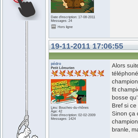
Date d'inscription: 17-08-2011
Messages: 24
Hors ligne
19-11-2011 17:06:55
pédro
Alors sui
Petit Lémurien
téléphoné 
champion, 
fit champi
bosse qu'
Bref si ce 
Lieu: Bouches-du-rhônes
Âge: 42
Sinon ça 
Date d'inscription: 02-02-2009
Messages: 1424
champion e
branle, m