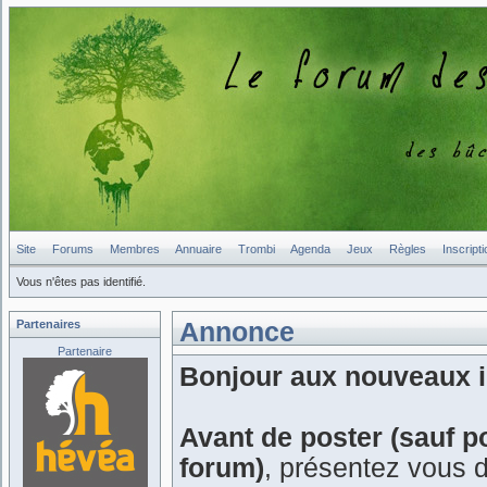
Site
Forums
Membres
Annuaire
Trombi
Agenda
Jeux
Règles
Inscripti
Vous n'êtes pas identifié.
Partenaires
Annonce
Partenaire
Bonjour aux nouveaux in
Avant de poster (sauf p
forum)
, présentez vous 