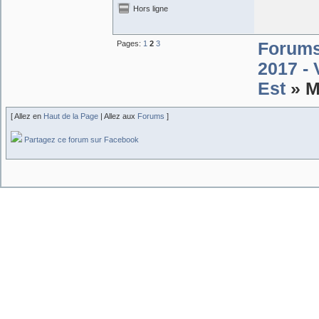
Hors ligne
Pages:
1
2
3
Forum
2017 -
Est
» M
[ Allez en
Haut de la Page
| Allez aux
Forums
]
Partagez ce forum sur Facebook