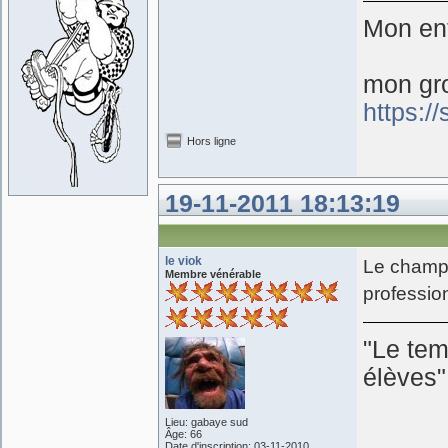
Mon ent
mon gr
https:/
Hors ligne
19-11-2011 18:13:19
le viok
Le champi
Membre vénérable
profession
"Le tem
élèves
Lieu: gabaye sud
Âge: 66
Date d'inscription: 03-11-2010