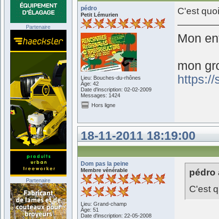
pédro
C'est quo
Petit Lémurien
Partenaire
Mon ent
mon gr
https:/
Lieu: Bouches-du-rhônes
Âge: 42
Date d'inscription: 02-02-2009
Messages: 1424
Hors ligne
18-11-2011 18:19:00
Dom pas la peine
Membre vénérable
pédro a
Partenaire
C'est q
Lieu: Grand-champ
Âge: 51
Date d'inscription: 22-05-2008