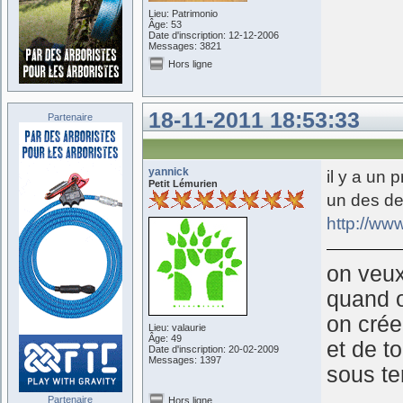
Lieu: Patrimonio
Âge: 53
Date d'inscription: 12-12-2006
Messages: 3821
Hors ligne
18-11-2011 18:53:33
Partenaire
yannick
il y a un 
Petit Lémurien
un des deu
http://www
on veux
quand o
on cré
Lieu: valaurie
Âge: 49
et de t
Date d'inscription: 20-02-2009
Messages: 1397
sous te
Partenaire
Hors ligne