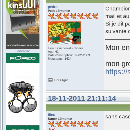
pédro
Champion 
Petit Lémurien
mail et au 
Si je dit 
suivante 
Mon ent
Lieu: Bouches-du-rhônes
Partenaire
Âge: 42
Date d'inscription: 02-02-2009
Messages: 1424
mon gr
https:/
Hors ligne
18-11-2011 21:11:14
fifou
sans casq
Super Lémurien