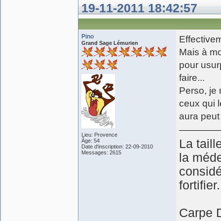
19-11-2011 18:42:57
Pino
Effectivem
Grand Sage Lémurien
Mais à mo
pour usur
faire...
Perso, je 
ceux qui l
aura peut 
Lieu: Provence
La taill
Âge: 54
Date d'inscription: 22-09-2010
Messages: 2615
la médec
considé
fortifier.
Carpe D