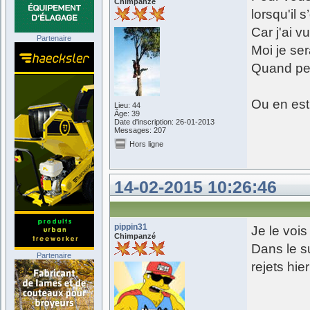
Chimpanzé
lorsqu'il 
Car j'ai v
Partenaire
Moi je ser
Quand pe
Ou en est
Lieu: 44
Âge: 39
Date d'inscription: 26-01-2013
Messages: 207
Hors ligne
14-02-2015 10:26:46
pippin31
Je le voi
Chimpanzé
Dans le s
Partenaire
rejets hie