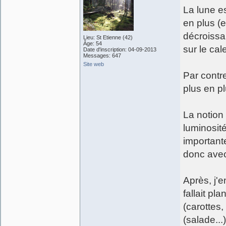
La lune es
en plus (e
décroissan
Lieu: St Etienne (42)
Âge: 54
sur le cal
Date d'inscription: 04-09-2013
Messages: 647
Site web
Par contre
plus en pl
La notion
luminosit
importante
donc avec 
Après, j'e
fallait pl
(carottes,
(salade...)