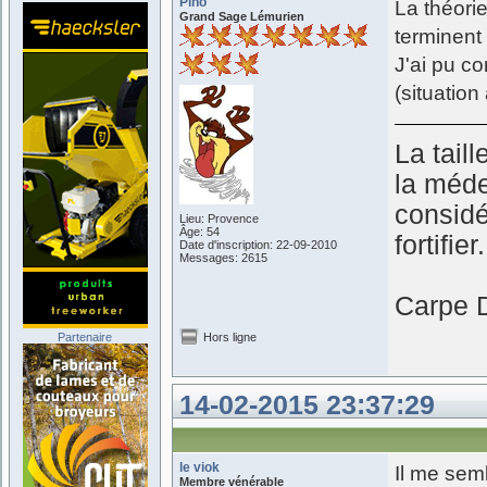
Pino
La théorie
Grand Sage Lémurien
terminent 
J'ai pu co
(situation 
La taill
la médec
considé
Lieu: Provence
Âge: 54
fortifier.
Date d'inscription: 22-09-2010
Messages: 2615
Carpe D
Partenaire
Hors ligne
14-02-2015 23:37:29
le viok
Il me semb
Membre vénérable