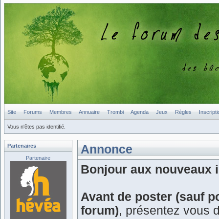
Site
Forums
Membres
Annuaire
Trombi
Agenda
Jeux
Règles
Inscripti
Vous n'êtes pas identifié.
Partenaires
Annonce
Partenaire
Bonjour aux nouveaux in
Avant de poster (sauf p
forum)
, présentez vous 