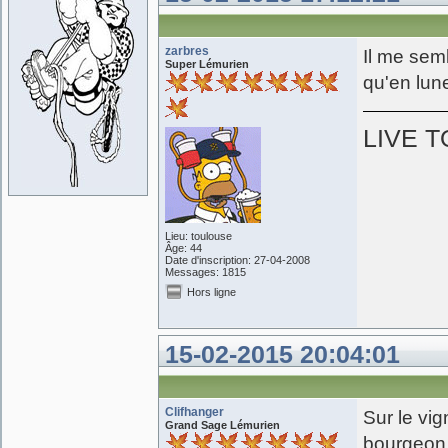
zarbres
Il me sem
Super Lémurien
qu'en lun
LIVE T
Lieu: toulouse
Âge: 44
Date d'inscription: 27-04-2008
Messages: 1815
Hors ligne
15-02-2015 20:04:01
Clifhanger
Sur le vi
Grand Sage Lémurien
bourgeon 