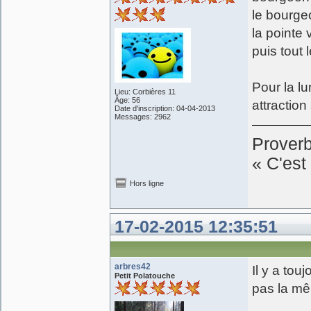
le bourge
la pointe 
puis tout l
Pour la l
Lieu: Corbières 11
Âge: 56
attraction
Date d'inscription: 04-04-2013
Messages: 2962
Prover
« C'est 
Hors ligne
17-02-2015 12:35:51
arbres42
Il y a tou
Petit Polatouche
pas la m