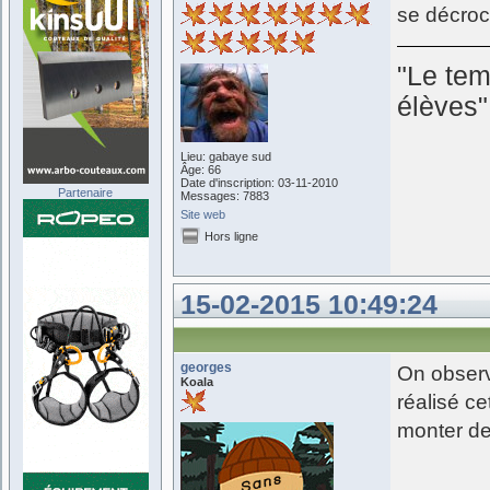
se décroch
"Le tem
élèves
Lieu: gabaye sud
Âge: 66
Date d'inscription: 03-11-2010
Partenaire
Messages: 7883
Site web
Hors ligne
15-02-2015 10:49:24
georges
On observ
Koala
réalisé ce
monter de