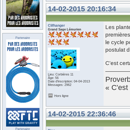
14-02-2015 20:16:34
Clifhanger
Les plante
Grand Sage Lémurien
premières.
Partenaire
le cycle p
postulat d
C'est cer
Lieu: Corbières 11
Prover
Âge: 56
Date d'inscription: 04-04-2013
Messages: 2962
« C'est 
Hors ligne
14-02-2015 22:36:46
Partenaire