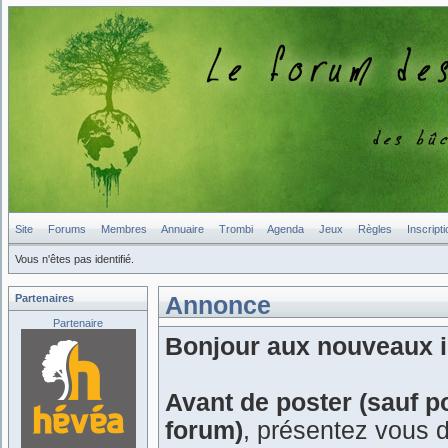
Site
Forums
Membres
Annuaire
Trombi
Agenda
Jeux
Règles
Inscripti
Vous n'êtes pas identifié.
Partenaires
Annonce
Partenaire
Bonjour aux nouveaux in
Avant de poster (sauf p
forum)
, présentez vous 