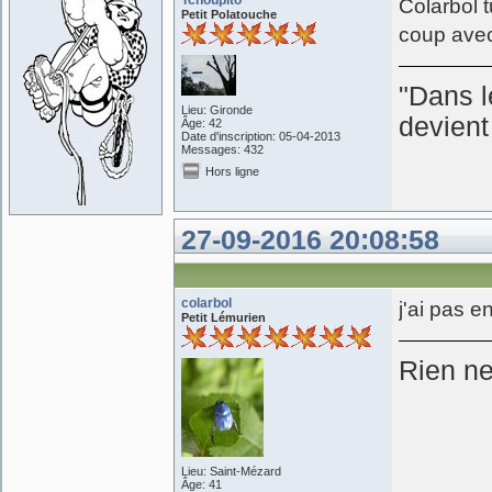
Tchoupito
Colarbol 
Petit Polatouche
coup avec 
"Dans l
Lieu: Gironde
devient
Âge: 42
Date d'inscription: 05-04-2013
Messages: 432
Hors ligne
27-09-2016 20:08:58
colarbol
j'ai pas e
Petit Lémurien
Rien ne 
Lieu: Saint-Mézard
Âge: 41