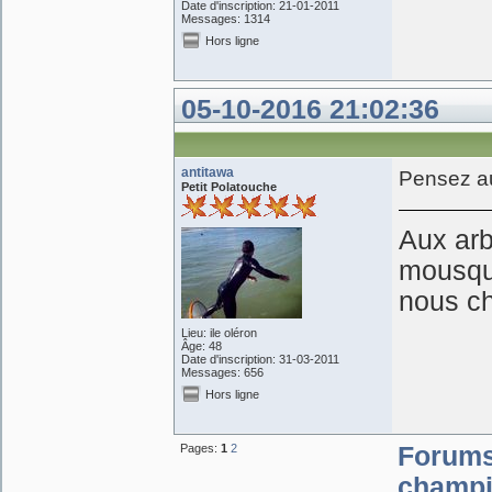
Date d'inscription: 21-01-2011
Messages: 1314
Hors ligne
05-10-2016 21:02:36
antitawa
Pensez au
Petit Polatouche
Aux arb
mousque
nous c
Lieu: ile oléron
Âge: 48
Date d'inscription: 31-03-2011
Messages: 656
Hors ligne
Pages:
1
2
Forum
champi