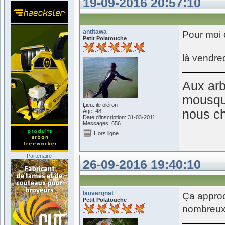
19-09-2016 20:57:10
antitawa
Pour moi 
Petit Polatouche
là vendre
Aux arb
mousque
Lieu: ile oléron
nous c
Âge: 48
Date d'inscription: 31-03-2011
Messages: 656
Hors ligne
Partenaire
26-09-2016 19:40:10
lauvergnat
Ça approc
Petit Polatouche
nombreux 