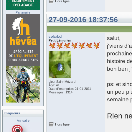
Hors ligne
Partenaire
27-09-2016 18:37:56
colarbol
salut,
Petit Lémurien
j'viens d
prochaine 
histoire 
bon ben j
Lieu: Saint-Mézard
ps: et sin
Âge: 41
Date d'inscription: 21-01-2011
un peu plu
Messages: 1314
semaine p
Elagueurs
Rien ne 
Annuaire
Hors ligne