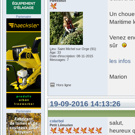
Paresseux
Un chouet
Partenaire
Maritime l
Venez enco
sûr
Lieu: Saint Michel sur Orge (91)
Âge: 33
Date d'inscription: 08-11-2015
Messages: 7
les infos
Marion
Hors ligne
19-09-2016 14:13:26
Partenaire
colarbol
salut,
Petit Lémurien
heureux q