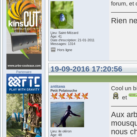
forum, et
Rien ne 
Lieu: Saint-Mézard
Âge: 41
Date d'inscription: 21-01-2011
Messages: 1314
Hors ligne
19-09-2016 17:20:56
Partenaire
antitawa
Cool un b
Petit Polatouche
et
Aux arb
mousque
nous c
Lieu: ile oléron
Âge: 48