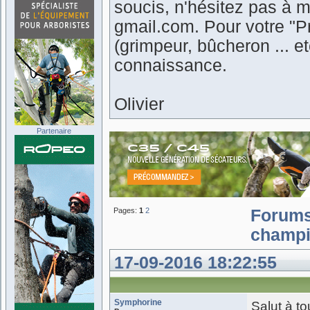
soucis, n'hésitez pas à m
gmail.com. Pour votre "Pr
(grimpeur, bûcheron ... 
connaissance.
Olivier
Partenaire
Pages:
1
2
Forum
champi
17-09-2016 18:22:55
Symphorine
Salut à to