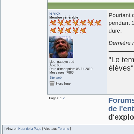
le viok
Pourtant 
Membre vénérable
pendant 10
dure.
Dernière 
"Le tem
Lieu: gabaye sud
Âge: 66
élèves
Date d'inscription: 03-11-2010
Messages: 7883
Site web
Hors ligne
Pages:
1
2
Forum
de l'en
d'explo
[ Allez en
Haut de la Page
| Allez aux
Forums
]