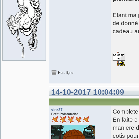
Etant ma 
de donné 
cadeau au
Hors ligne
14-10-2017 10:04:09
vinz37
Completem
Petit Polatouche
En faite c
maniere d
cotis pour