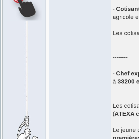
-
Cotisant
agricole 
Les cotis
--------
-
Chef exp
à
33200 
Les cotis
(
ATEXA c
Le jeune 
première