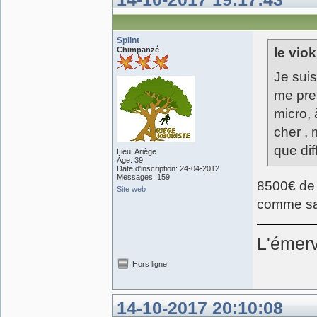
Splint
Chimpanzé
le viok
Je sui
me pren
micro, 
cher ,
que diff
Lieu: Ariège
Âge: 39
Date d'inscription: 24-04-2012
Messages: 159
8500€ de c
Site web
comme sala
L'émerv
Hors ligne
14-10-2017 20:10:08