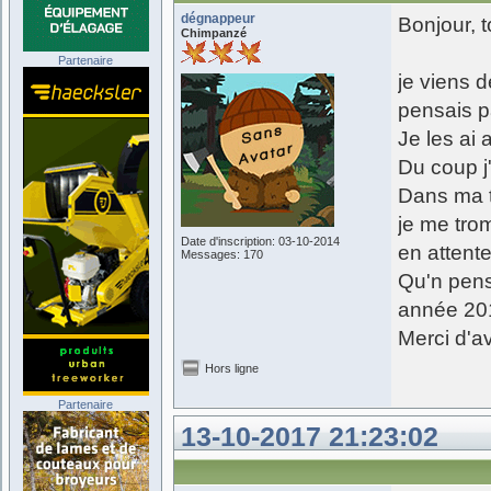
dégnappeur
Bonjour, t
Chimpanzé
Partenaire
je viens d
pensais p
Je les ai 
Du coup j
Dans ma te
je me trom
Date d'inscription: 03-10-2014
en attent
Messages: 170
Qu'n pens
année 201
Merci d'a
Hors ligne
Partenaire
13-10-2017 21:23:02