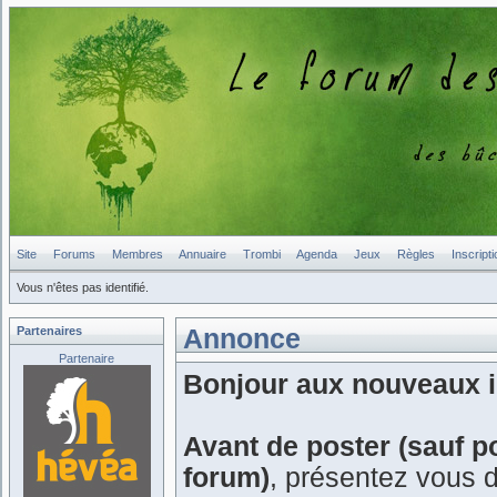
Site
Forums
Membres
Annuaire
Trombi
Agenda
Jeux
Règles
Inscripti
Vous n'êtes pas identifié.
Partenaires
Annonce
Partenaire
Bonjour aux nouveaux in
Avant de poster (sauf p
forum)
, présentez vous 