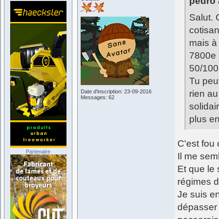
pédro a
Salut. 
cotisan
mais à 
7800e 
50/100
Tu peut
Date d'inscription: 23-09-2016
rien au
Messages: 62
solidai
plus e
C'est fou
Partenaire
Il me semb
Et que le 
régimes d
Je suis en
dépasser 