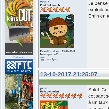
vinz37
Je pense p
Petit Polatouche
exploitati
Enfin en t
Date d'inscription: 23-10-2011
Messages: 485
Partenaire
Hors ligne
13-10-2017 21:25:07
pédro
Salut. Cot
Petit Lémurien
cotisant s
à un taux 
revenu, d