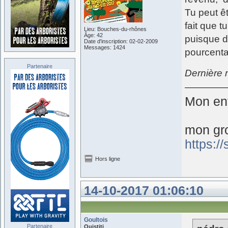
Tu peut ê
fait que t
Lieu: Bouches-du-rhônes
Âge: 42
puisque d
Date d'inscription: 02-02-2009
Messages: 1424
pourcenta
Partenaire
Dernière 
Mon ent
mon gr
https:/
Hors ligne
14-10-2017 01:06:10
Goultois
Partenaire
Ouistiti