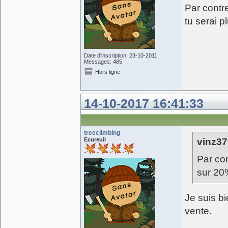
Par contr
tu serai p
Date d'inscription: 23-10-2011
Messages: 485
Hors ligne
14-10-2017 16:41:33
treeclimbing
Ecureuil
vinz37 
Par co
sur 20%
Je suis bi
vente.