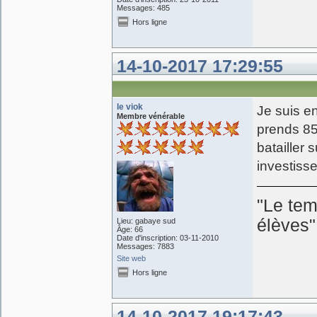
Messages: 485
Hors ligne
14-10-2017 17:29:55
le viok
Je suis e
Membre vénérable
prends 850
batailler 
investiss
"Le tem
élèves
Lieu: gabaye sud
Âge: 66
Date d'inscription: 03-11-2010
Messages: 7883
Site web
Hors ligne
14-10-2017 19:17:43