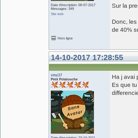
Sur la pre
Date d'inscription: 08-07-2017
Messages: 349
Site web
Donc, les
de 40% su
Hors ligne
14-10-2017 17:28:55
vinz37
Ha j avai
Petit Polatouche
Es que tu 
differenci
Date d'inscription: 23-10-2011