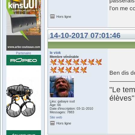
passerais 
l'on me co
Hors ligne
14-10-2017 07:01:46
le viok
Partenaire
Membre vénérable
Ben dis d
"Le tem
élèves
Lieu: gabaye sud
Âge: 66
Date d'inscription: 03-11-2010
Messages: 7883
Site web
Hors ligne