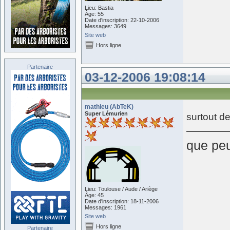
Lieu: Bastia
Âge: 55
Date d'inscription: 22-10-2006
Messages: 3649
Site web
Hors ligne
Partenaire
03-12-2006 19:08:14
mathieu (AbTeK)
Super Lémurien
surtout d
que peut
Lieu: Toulouse / Aude / Ariège
Âge: 45
Date d'inscription: 18-11-2006
Messages: 1961
Site web
Hors ligne
Partenaire