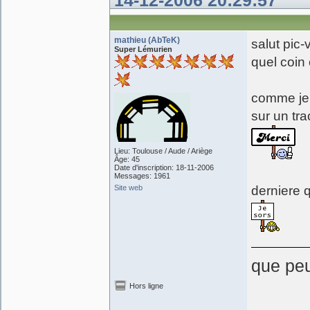
14-12-2006 20:29:57
mathieu (AbTeK)
salut pic-
Super Lémurien
quel coin 
comme je l
sur un tra
Lieu: Toulouse / Aude / Ariège
Âge: 45
Date d'inscription: 18-11-2006
Messages: 1961
Site web
derniere 
que peut
Hors ligne