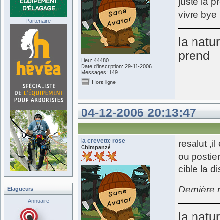
juste la p
vivre bye
Partenaire
la natu
prend
Lieu: 44480
Date d'inscription: 29-11-2006
Messages: 149
Hors ligne
04-12-2006 20:13:47
la crevette rose
resalut ,i
Chimpanzé
ou postier
cible la d
Dernière 
Elagueurs
Annuaire
la natu