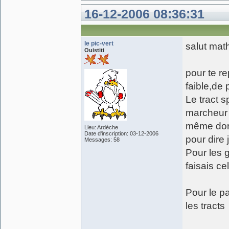
16-12-2006 08:36:31
le pic-vert
salut mat
Ouistiti
pour te re
faible,de 
Le tract s
marcheur t
même donc
Lieu: Ardéche
Date d'inscription: 03-12-2006
pour dire j
Messages: 58
Pour les g
faisais ce
Pour le p
les tract