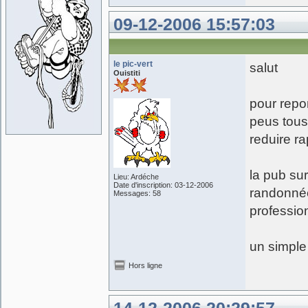
09-12-2006 15:57:03
le pic-vert
salut
Ouistiti
pour repon
peus tous
reduire r
la pub sur
Lieu: Ardéche
Date d'inscription: 03-12-2006
randonnée
Messages: 58
profession
un simple
Hors ligne