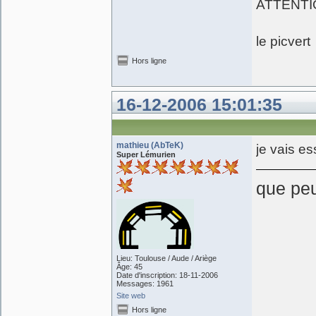
ATTENTIO
le picver
Hors ligne
16-12-2006 15:01:35
mathieu (AbTeK)
je vais es
Super Lémurien
que peut
Lieu: Toulouse / Aude / Ariège
Âge: 45
Date d'inscription: 18-11-2006
Messages: 1961
Site web
Hors ligne