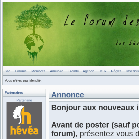
Site
Forums
Membres
Annuaire
Trombi
Agenda
Jeux
Règles
Inscripti
Vous n'êtes pas identifié.
Partenaires
Annonce
Partenaire
Bonjour aux nouveaux in
Avant de poster (sauf p
forum)
, présentez vous 