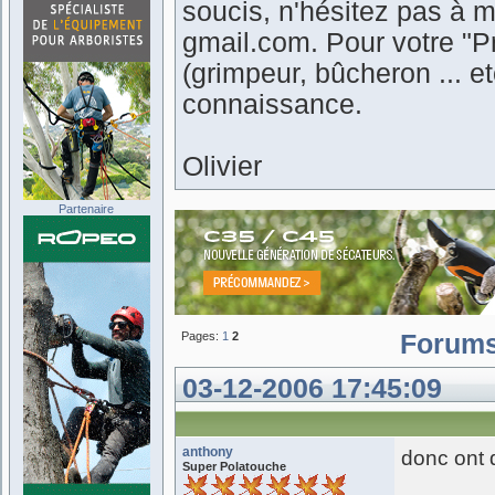
soucis, n'hésitez pas à m
gmail.com. Pour votre "Pr
(grimpeur, bûcheron ... 
connaissance.
Olivier
Partenaire
Pages:
1
2
Forum
03-12-2006 17:45:09
anthony
donc ont d
Super Polatouche