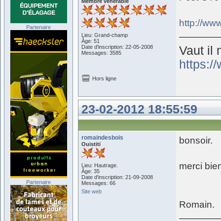
Membre vénérable
http://ww
Partenaire
Lieu: Grand-champ
Âge: 51
Date d'inscription: 22-05-2008
Vaut il 
Messages: 3585
https:
Hors ligne
23-02-2012 18:55:59
romaindesbois
bonsoir.
Ouistiti
merci bien
Lieu: Hautrage.
Âge: 35
Date d'inscription: 21-09-2008
Partenaire
Messages: 66
Site web
Romain.