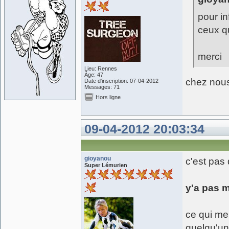
pour in
ceux qu
merci
Lieu: Rennes
Âge: 47
chez nous
Date d'inscription: 07-04-2012
Messages: 71
Hors ligne
09-04-2012 20:03:34
gioyanou
c'est pas
Super Lémurien
y'a pas m
ce qui me 
quelqu'un 