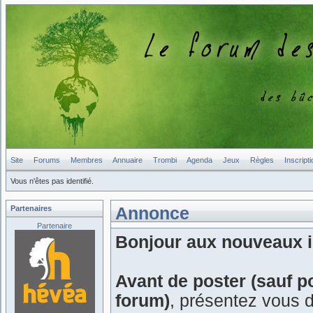
Site
Forums
Membres
Annuaire
Trombi
Agenda
Jeux
Règles
Inscripti
Vous n'êtes pas identifié.
Partenaires
Annonce
Partenaire
Bonjour aux nouveaux in
Avant de poster (sauf p
forum)
, présentez vous 