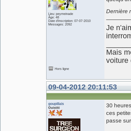
Dernière 
Lieu: peymeinade
Âge: 48
Date d'inscription: 07-07-2010
Messages: 2092
Je n'ai
interro
______
Mais mo
voiture
Hors ligne
09-04-2012 20:11:53
goupillais
30 heures
Ouistiti
ces petit
passe sur