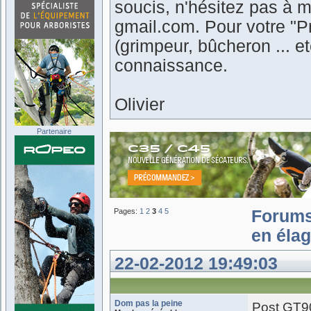
soucis, n'hésitez pas à m
gmail.com. Pour votre "Pr
(grimpeur, bûcheron ... 
connaissance.
Olivier
Partenaire
Pages:
1
2
3
4
5
Forum
en élag
22-02-2012 19:49:03
Dom pas la peine
Post GT9