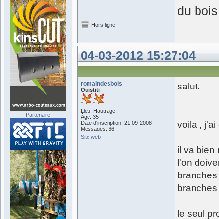
du bois
Hors ligne
04-03-2012 15:27:04
romaindesbois
salut.
Ouistiti
Lieu: Hautrage.
Partenaire
Âge: 35
voila , j'
Date d'inscription: 21-09-2008
Messages: 66
Site web
il va bien
l'on doiv
branches 
branches l
le seul pr