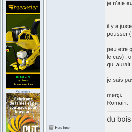
je n'aie e
il y a jus
pousser (
peu etre 
le cas) , 
qui aurait
je sais pa
Partenaire
merçi.
Romain.
du bois
Hors ligne