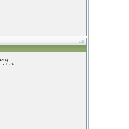
#19
sbourg.
bres du CA.