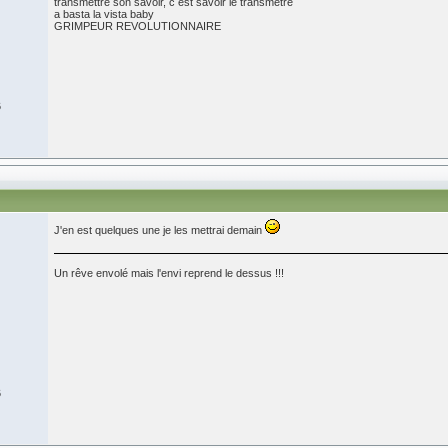
transmettre son savoir, c est savoir le transmetre
a basta la vista baby
GRIMPEUR REVOLUTIONNAIRE
6
J'en est quelques une je les mettrai demain
Un rêve envolé mais l'envi reprend le dessus !!!
6