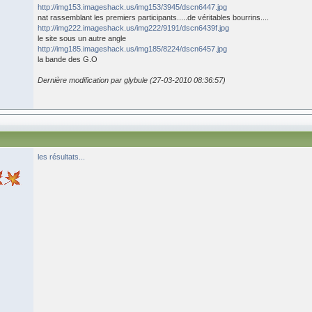
http://img153.imageshack.us/img153/3945/dscn6447.jpg
nat rassemblant les premiers participants.....de véritables bourrins....
http://img222.imageshack.us/img222/9191/dscn6439f.jpg
le site sous un autre angle
http://img185.imageshack.us/img185/8224/dscn6457.jpg
la bande des G.O
Dernière modification par glybule (27-03-2010 08:36:57)
les résultats...