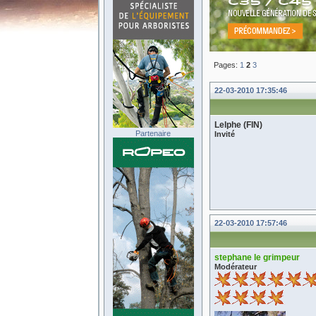
Pages:
1
2
3
22-03-2010 17:35:46
Lelphe (FIN)
Partenaire
Invité
22-03-2010 17:57:46
stephane le grimpeur
Modérateur