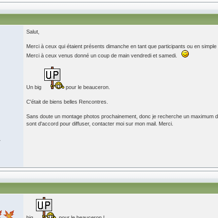
Salut,
Merci à ceux qui étaient présents dimanche en tant que participants ou en simple v
Merci à ceux venus donné un coup de main vendredi et samedi.
Un big
pour le beauceron.
C'était de biens belles Rencontres.
Sans doute un montage photos prochainement, donc je recherche un maximum de p
sont d'accord pour diffuser, contacter moi sur mon mail. Merci.
7
big
pour le beauceron !