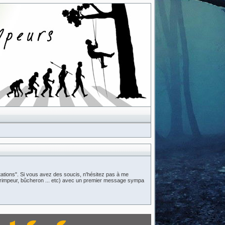
ations". Si vous avez des soucis, n'hésitez pas à me
n (grimpeur, bûcheron ... etc) avec un premier message sympa