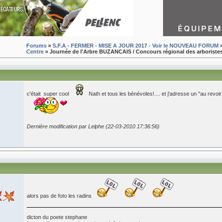
Forums
»
S.F.A - FERMER - MISE A JOUR 2017 - Voir le NOUVEAU FORUM
Centre
» Journée de l'Arbre BUZANCAIS / Concours régional des arboriste
c'était super cool
Nath et tous les bénévoles!.... et j'adresse un "au revoir
Dernière modification par Lelphe (22-03-2010 17:36:56)
alors pas de foto les radins
dicton du poete stephane