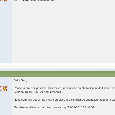
6
Salut Gab,
Pense tu qu'il soit possible, d'associer une manche du championnat de France d
Strasbourg du 18 au 21 sept prochain.
Nous sommes entrain de mettre en place le calendrier du championnat pour la sa
Dernière modification par chainsaw racing (25-03-2010 21:46:38)