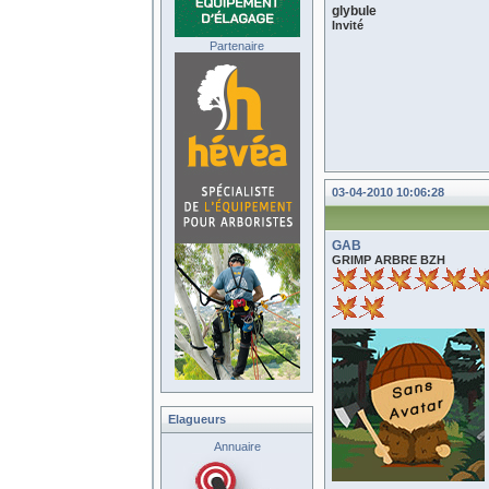
glybule
Invité
Partenaire
03-04-2010 10:06:28
GAB
GRIMP ARBRE BZH
Elagueurs
Annuaire