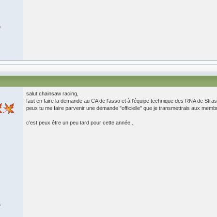
9
salut chainsaw racing,
faut en faire la demande au CA de l'asso et à l'équipe technique des RNA de Stra
peux tu me faire parvenir une demande "officielle" que je transmettrais aux mem
c'est peux être un peu tard pour cette année...
6