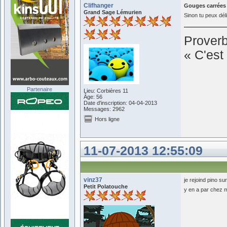
Clifhanger
Gouges carrées 
Grand Sage Lémurien
Sinon tu peux dél
Prover
« C'est 
Partenaire
Lieu: Corbières 11
Âge: 56
Date d'inscription: 04-04-2013
Messages: 2962
Hors ligne
11-07-2013 12:55:09
vinz37
je rejoind pino s
Petit Polatouche
y en a par chez 