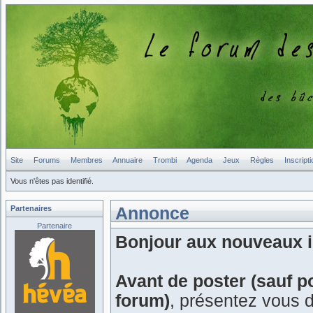
Site
Forums
Membres
Annuaire
Trombi
Agenda
Jeux
Règles
Inscripti
Vous n'êtes pas identifié.
Partenaires
Annonce
Partenaire
Bonjour aux nouveaux in
Avant de poster (sauf p
forum)
, présentez vous 