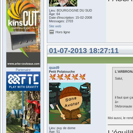
Lieu: BOURGOGNE DU SUD
Âge: 64
Date d'inscription: 15-02-2008
Messages: 2703
Site web
Hors ligne
01-07-2013 18:27:11
quad9
Partenaire
Petit Polatouche
L'ARBRONAU
Salut,
il faut que 
à+
l'Arbronaute
Moi aussi, le rend
Lieu: puy de dome
L'équil
Âge: 51