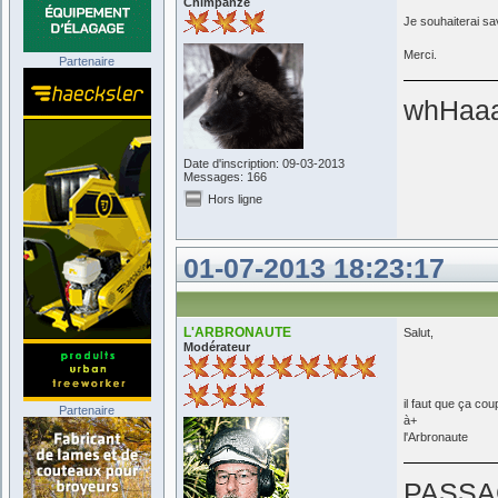
Chimpanzé
Je souhaiterai sa
Merci.
Partenaire
whHaa
Date d'inscription: 09-03-2013
Messages: 166
Hors ligne
01-07-2013 18:23:17
L'ARBRONAUTE
Salut,
Modérateur
il faut que ça co
Partenaire
à+
l'Arbronaute
PASSA