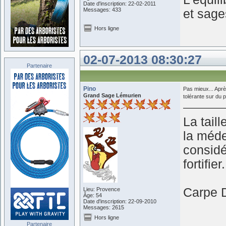
Date d'inscription: 22-02-2011
Messages: 433
et sage
Hors ligne
02-07-2013 08:30:27
Partenaire
Pino
Pas mieux... Aprè
Grand Sage Lémurien
tolérante sur du pe
La taill
la médec
considé
fortifier.
Carpe D
Lieu: Provence
Âge: 54
Date d'inscription: 22-09-2010
Messages: 2615
Hors ligne
Partenaire