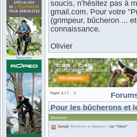
soucis, n'hésitez pas à m
gmail.com. Pour votre "Pr
(grimpeur, bûcheron ... 
connaissance.
Olivier
Partenaire
Pages:
1
2
3
…
8
Forum
Pour les bûcherons et le
Discussion
Épinglé:
Bûcherons et élagueurs ?
par "Olivier"