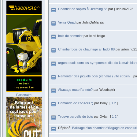
Chantier de sapins à Uzefaing 88
par julien.h62123
Vente Quad
par JohnDuMarais
bois de pommier
par le pti belge
Chantier bois de chauffage à Hadol 88
par julien.h62
urgent quels sont les symptomes dits de la main bla
Remonter des piquets bois (échalas) vite et bien...
pa
Abattage toute l'année?
par Woodspirit
Partenaire
Demande de conseils :)
par Bony
[
1
2
]
Trouve parcelle de bois
par Dylan
[
1
2
]
Déplacé:
Balisage d'un chantier d'élagage en zone ur