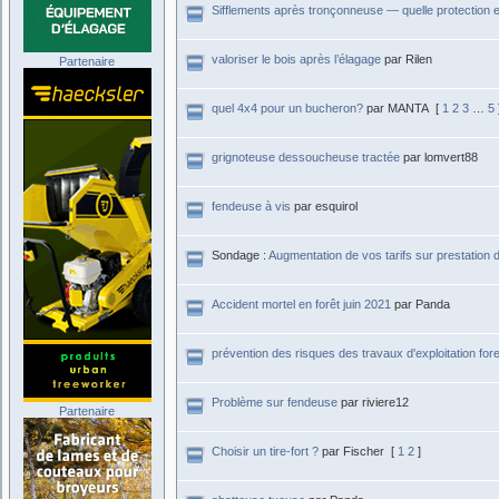
Sifflements après tronçonneuse — quelle protection 
valoriser le bois après l’élagage
par Rilen
Partenaire
quel 4x4 pour un bucheron?
par MANTA
[
1
2
3
…
5
grignoteuse dessoucheuse tractée
par lomvert88
fendeuse à vis
par esquirol
Sondage :
Augmentation de vos tarifs sur prestation 
Accident mortel en forêt juin 2021
par Panda
prévention des risques des travaux d'exploitation fore
Problème sur fendeuse
par riviere12
Partenaire
Choisir un tire-fort ?
par Fischer
[
1
2
]