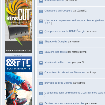
abatteuse tueuse
par Panda
Chaussure anti-coupure
par Zanzi42
choix entre un pantalon anticoupure pfanner gladiator e
1
2
3
]
Que pensez vous de l'ONF Énergie
par cenve
Élagage de Douglas
par cenve
Sauvons nos forêts
par forrest grimp
Partenaire
stuation de la filière bois
par quad9
Capacité coin mécanique 20 tonnes
par Loup
broyage de gros volume
par samos
Gestion des feux de rémanents : Les flammes sans l'
]
Évoluer vers les travaux sylvicoles
par cenve