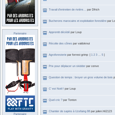
Travail d'entretien de rivière....
par Dfrich
Bucherons marocains et exploitation forestière
par L
Apprentit décédé
par Loup
Partenaire
Récolte des cônes
par valdoknut
Agroforesterie
par forrest grimp
[
1
2
3
…
5
]
Prix pour déplacer un skidder
par cenve
Question de temps : broyer un gros volume de bois
p
C' est Noël !
par Loup
Quel cric ?
par Tonton
Chantier de sapins à Uzefaing 88
par julien.h62123
Partenaire