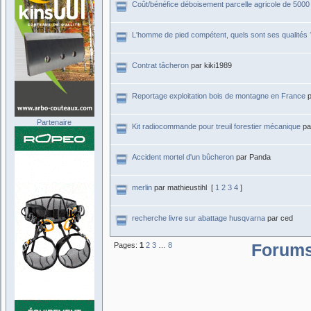
Coût/bénéfice déboisement parcelle agricole de 5000
L'homme de pied compétent, quels sont ses qualités 
Contrat tâcheron
par kiki1989
Reportage exploitation bois de montagne en France
Partenaire
Kit radiocommande pour treuil forestier mécanique
pa
Accident mortel d'un bûcheron
par Panda
merlin
par mathieustihl
[
1
2
3
4
]
recherche livre sur abattage husqvarna
par ced
Pages:
1
2
3
…
8
Forum