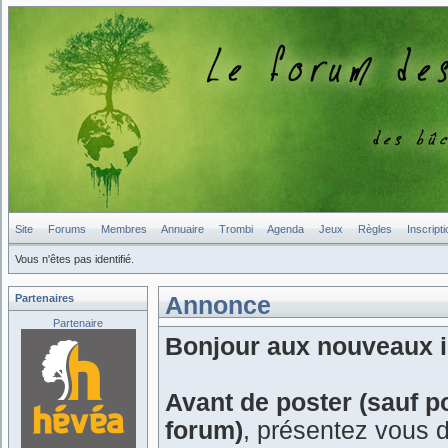
Site
Forums
Membres
Annuaire
Trombi
Agenda
Jeux
Règles
Inscripti
Vous n'êtes pas identifié.
Partenaires
Annonce
Partenaire
Bonjour aux nouveaux in
Avant de poster (sauf p
forum)
, présentez vous 