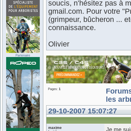
soucis, n'hésitez pas à m
gmail.com. Pour votre "Pr
(grimpeur, bûcheron ... 
connaissance.
Olivier
Partenaire
Pages:
1
Forum
les arb
29-10-2007 15:07:27
maxime
Je me sui