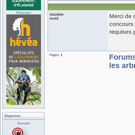
Partenaire
maxime
Merci de 
Invité
concours 
requises
Pages:
1
Forum
les arb
Elagueurs
Annuaire