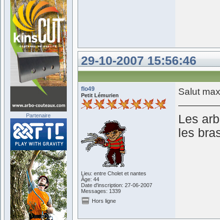
29-10-2007 15:56:46
flo49
Salut max
Petit Lémurien
Partenaire
Les arb
les bra
Lieu: entre Cholet et nantes
Âge: 44
Date d'inscription: 27-06-2007
Messages: 1339
Hors ligne