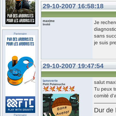
29-10-2007 16:58:18
maxime
Je recherc
Invité
diagnosti
Partenaire
sans succ
je suis 
29-10-2007 19:47:54
lameverte
salut max
Petit Polatouche
Tu peux to
comité d'a
Dur de l
Partenaire