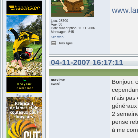
www.lam
Lieu: 28700
Âge: 58
Date d'inscription: 11-11-2006
Messages: 545
Site web
Hors ligne
04-11-2007 16:17:11
maxime
Bonjour, 
Invité
cependant
Partenaire
n'ais pas
généraux 
2 semaine
pense ret
à me com