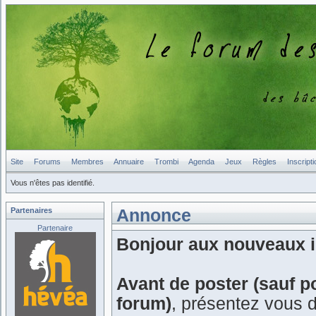
Site
Forums
Membres
Annuaire
Trombi
Agenda
Jeux
Règles
Inscripti
Vous n'êtes pas identifié.
Partenaires
Annonce
Partenaire
Bonjour aux nouveaux in
Avant de poster (sauf p
forum)
, présentez vous 